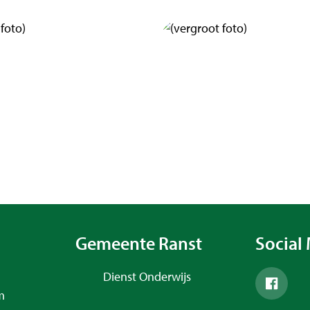
peningsuren
Gemeente Ranst
Social
Adres
Dienst Onderwijs
Facebo
m
,