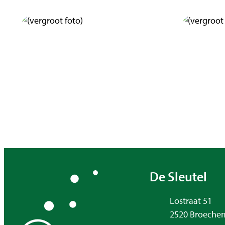
Contact & o
De Sleutel
Adres
Lostraat 51
,
2520
Broeche