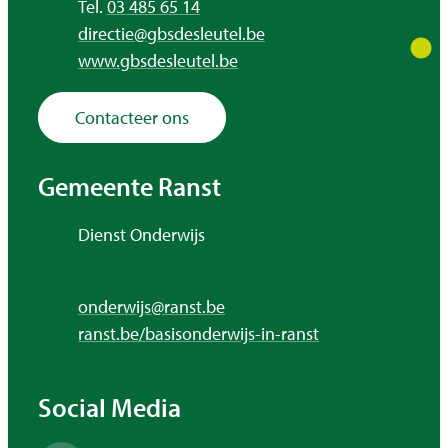
Tel.
03 485 65 14
E-mail
directie
@
gbsdesleutel.be
Website
www.gbsdesleutel.be
Contacteer ons
Gemeente Ranst
Adres
Dienst Onderwijs
,
E-mail
onderwijs
@
ranst.be
Website
ranst.be/basisonderwijs-in-ranst
Social Media