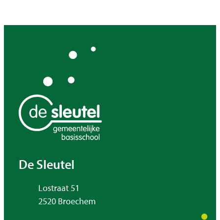
Contact & openingsuren
De Sleutel
Adres
Lostraat 51
,
2520
Broechem