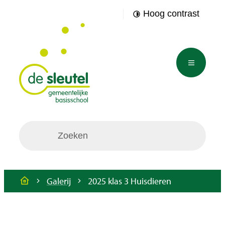
Naar inhoud
Hoog contrast
GBS De Sleutel
Menu
Waarmee kunnen we jou helpen?
Galerij
2025 klas 3 Huisdieren
Startpagina