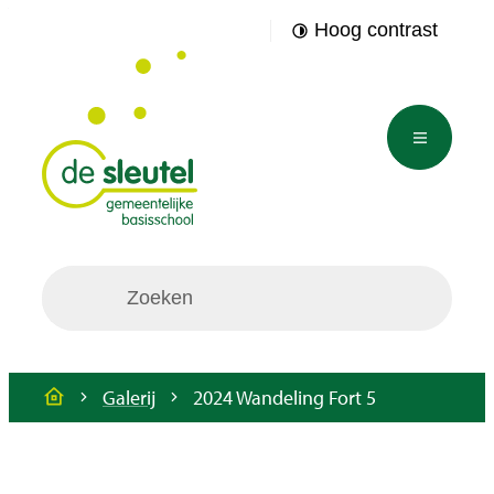
Naar inhoud
Hoog contrast
GBS De Sleutel
Menu
Waarmee kunnen we jou helpen?
Galerij
2024 Wandeling Fort 5
Startpagina