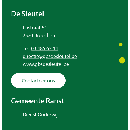
Contact & openingsuren
De Sleutel
Adres
Lostraat 51
,
2520
Broechem
Tel.
03 485 65 14
E-mail
directie
@
gbsdesleutel.be
Website
www.gbsdesleutel.be
Contacteer ons
Gemeente Ranst
Adres
Dienst Onderwijs
,